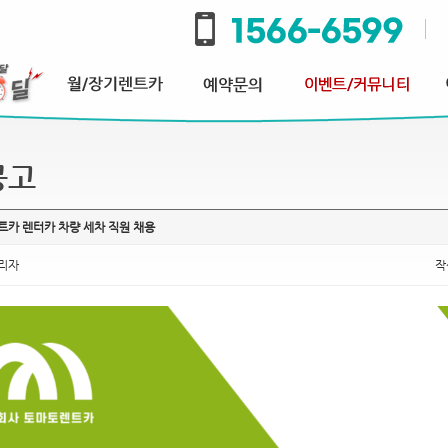
공고
트카 렌터카 차량 세차 직원 채용
리자
작