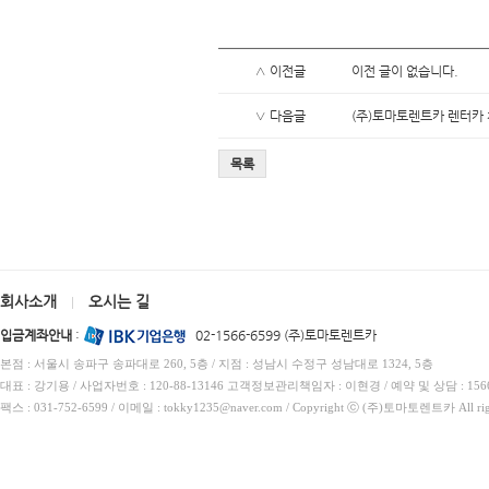
∧ 이전글
이전 글이 없습니다.
∨ 다음글
(주)토마토렌트카 렌터카 
목록
회사소개
오시는 길
|
입금계좌안내
:
02-1566-6599 (주)토마토렌트카
본점 : 서울시 송파구 송파대로 260, 5층 / 지점 : 성남시 수정구 성남대로 1324, 5층
대표 : 강기용 / 사업자번호 : 120-88-13146 고객정보관리책임자 : 이현경 / 예약 및 상담 : 1566
팩스 : 031-752-6599 / 이메일 : tokky1235@naver.com / Copyright ⓒ (주)토마토렌트카 All rig