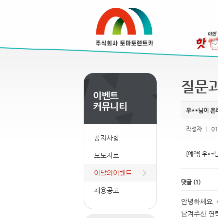
질문
우**님이 
작성자
|
01
공지사항
[예약] 우**님
보도자료
이달의이벤트
댓글
(
1
)
채용공고
안녕하세요. 
남겨주신 연