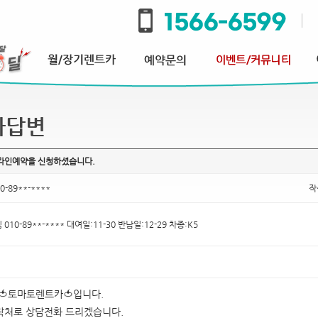
과답변
온라인예약을 신청하셨습니다.
0-89**-****
작
 010-89**-**** 대여일:11-30 반납일:12-29 차종:K5
🍅토마토렌트카🍅입니다.
락처로 상담전화 드리겠습니다.