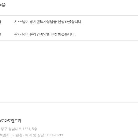
😀
글
서**님이 장기렌트카상담을 신청하셨습니다.
글
곽**님이 온라인예약을 신청하셨습니다.
(주)토마토렌트카
수정구 성남대로 1324, 5층
임자 : 이현경 / 예약 및 상담 : 1566-6599