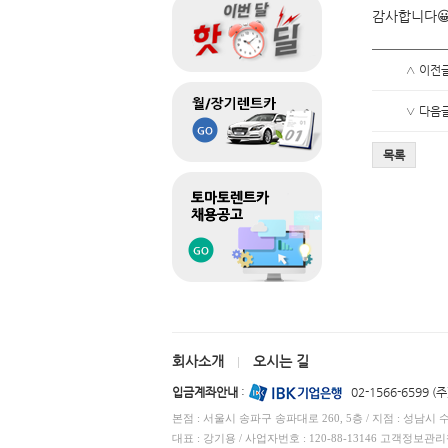
감사합니다😀
∧ 이전
∨ 다음
목록
회사소개
오시는 길
|
입금계좌안내
:
02-1566-6599 
본점 : 서울시 송파구 송파대로 260, 5층 / 지점 : 성남시 
대표 : 강기용 / 사업자번호 : 120-88-13146 고객정보관리책