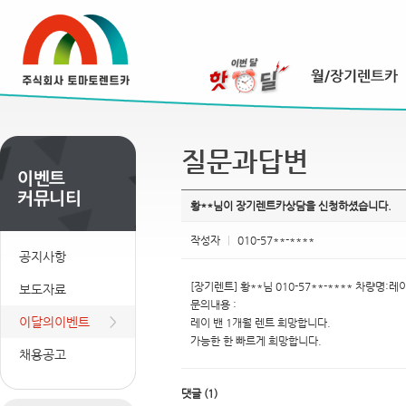
질문과답변
황**님이 장기렌트카상담을 신청하셨습니다.
작성자
|
010-57**-****
공지사항
[장기렌트] 황**님 010-57**-**** 차량명:
보도자료
문의내용 :
이달의이벤트
레이 밴 1개월 렌트 희망합니다.
가능한 한 빠르게 희망합니다.
채용공고
댓글
(
1
)