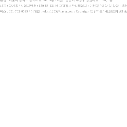
본점 : 서울시 송파구 송파대로 260, 5층 / 지점 : 성남시 수정구 성남대로 1324, 5층
대표 : 강기용 / 사업자번호 : 120-88-13146 고객정보관리책임자 : 이현경 / 예약 및 상담 : 1566
팩스 : 031-752-6599 / 이메일 : tokky1235@naver.com / Copyright ⓒ (주)토마토렌트카 All rig