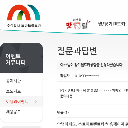
질문과답변
이**님이 장기렌트카상담을 신청하셨습니다.
작성자
|
010-33**-****
공지사항
[장기렌트] 이**님 010-33**-**** 차량명:
보도자료
문의내용 :
이달의이벤트
채용공고
댓글
(
1
)
안녕하세요. 🍅토마토렌트카🍅 홈페이지 