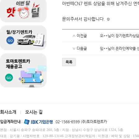
아반떼CN7 렌트 상담을 위해 남겨주신 연
문의주셔서 감사합니다. ☺️
∧ 이전글
오**님이 장기렌트카상담
∨ 다음글
임**님이 온라인예약을 
목록
회사소개
오시는 길
|
입금계좌안내
:
02-1566-6599 (주)토마토렌트카
본점 : 서울시 송파구 송파대로 260, 5층 / 지점 : 성남시 수정구 성남대로 1324, 5층
대표 : 강기용 / 사업자번호 : 120-88-13146 고객정보관리책임자 : 이현경 / 예약 및 상담 : 1566