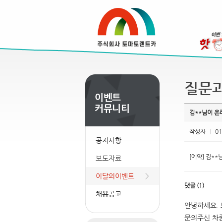
질문
김**님이 
작성자
|
01
공지사항
[예약] 김**님
보도자료
이달의이벤트
댓글
(
1
)
채용공고
안녕하세요.
문의주신 차종