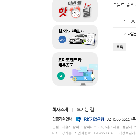
오늘도 좋은 
∧ 이전
∨ 다음
목록
회사소개
오시는 길
|
입금계좌안내
:
02-1566-6599 
본점 : 서울시 송파구 송파대로 260, 5층 / 지점 : 성남시 
대표 : 강기용 / 사업자번호 : 120-88-13146 고객정보관리책