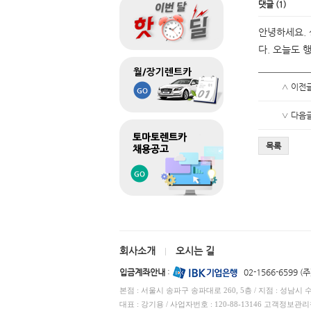
댓글
(
1
)
안녕하세요.
다. 오늘도 
∧ 이전
∨ 다음
목록
회사소개
오시는 길
|
입금계좌안내
:
02-1566-6599 
본점 : 서울시 송파구 송파대로 260, 5층 / 지점 : 성남시 
대표 : 강기용 / 사업자번호 : 120-88-13146 고객정보관리책