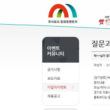
질문
박**님이 
작성자
|
01
공지사항
[장기렌트] 박
보도자료
문의내용 :
이달의이벤트
모닝/레이/스
경기도 의왕시
채용공고
통화보다는 