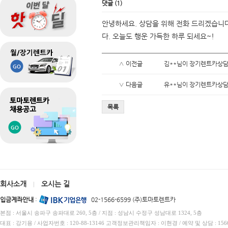
댓글
(
1
)
안녕하세요. 상담을 위해 전화 드리겠습니
다. 오늘도 행운 가득한 하루 되세요~!
∧ 이전글
김**님이 장기렌트카상담
∨ 다음글
유**님이 장기렌트카상담
목록
회사소개
오시는 길
|
입금계좌안내
:
02-1566-6599 (주)토마토렌트카
본점 : 서울시 송파구 송파대로 260, 5층 / 지점 : 성남시 수정구 성남대로 1324, 5층
대표 : 강기용 / 사업자번호 : 120-88-13146 고객정보관리책임자 : 이현경 / 예약 및 상담 : 1566