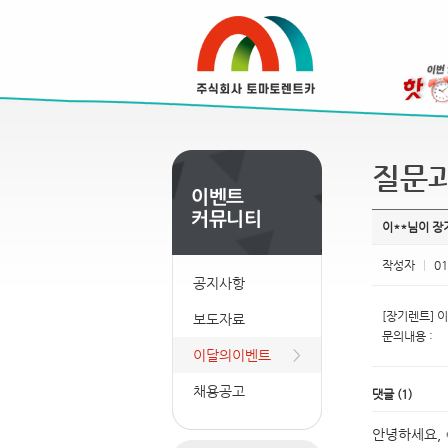
질문
이**님이 
작성자
|
01
공지사항
[장기렌트] 이
보도자료
문의내용 :
이달의이벤트
채용공고
댓글
(
1
)
안녕하세요, 