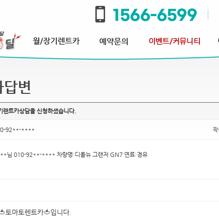
과답변
장기렌트카상담을 신청하셨습니다.
0-92**-****
작
**님 010-92**-**** 차량명:디올뉴 그랜저 GN7 연료:경유
🍅토마토렌트카🍅입니다.