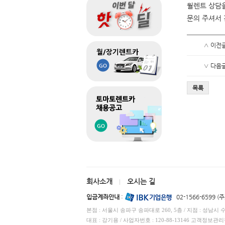
월렌트 상담을
문의 주셔서 
∧ 이전
∨ 다음
목록
회사소개
오시는 길
|
입금계좌안내
:
02-1566-6599 
본점 : 서울시 송파구 송파대로 260, 5층 / 지점 : 성남시 
대표 : 강기용 / 사업자번호 : 120-88-13146 고객정보관리책