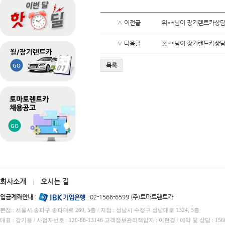
∧ 이전글
위**님이 장기렌트카상담
∨ 다음글
홍**님이 장기렌트카상담
목록
회사소개
오시는 길
|
입금계좌안내
:
02-1566-6599 (주)토마토렌트카
본점 : 서울시 송파구 송파대로 260, 5층 / 지점 : 성남시 수정구 성남대로 1324, 5층
대표 : 강기용 / 사업자번호 : 120-88-13146 고객정보관리책임자 : 이현경 / 예약 및 상담 : 1566