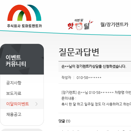
질문과답변
손**님이 장기렌트카상담을 신청하셨습니다.
작성자
|
010-58**-****
공지사항
[장기렌트] 손**님 010-58**-**** 차량명:
보도자료
문의내용 :
이달의이벤트
혹시 한 달 하고 일주일 정도 더 사용하려고 하는
채용공고
댓글
(
1
)