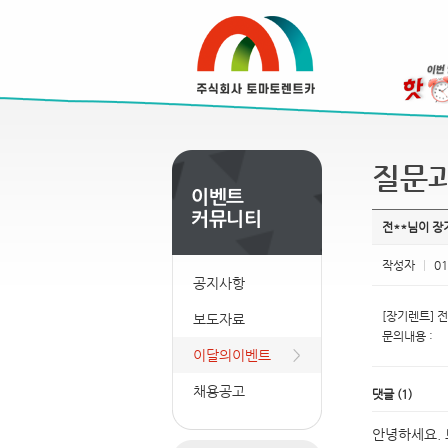
질문
전**님이 
작성자
|
01
공지사항
[장기렌트] 전
보도자료
문의내용 :
이달의이벤트
채용공고
댓글
(
1
)
안녕하세요.