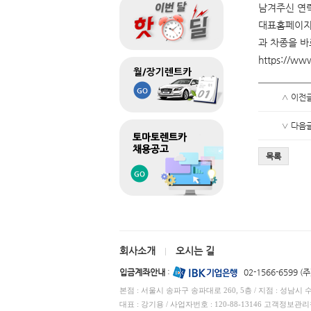
남겨주신 연
대표홈페이지
과 차종을 바
https://www
∧ 이전
∨ 다음
목록
회사소개
오시는 길
|
입금계좌안내
:
02-1566-6599 
본점 : 서울시 송파구 송파대로 260, 5층 / 지점 : 성남시 
대표 : 강기용 / 사업자번호 : 120-88-13146 고객정보관리책