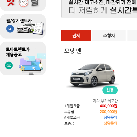
전체
소형차
모닝 밴
자차,부가세포함
1개월요금
400,000원
보증금
200,000원
6개월요금
상담문의
보증금
상담문의