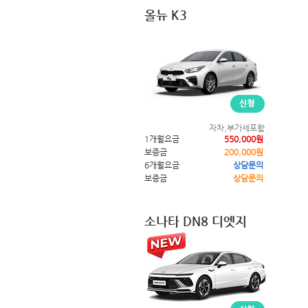
올뉴 K3
자차,부가세포함
1개월요금
550,000원
보증금
200,000원
6개월요금
상담문의
보증금
상담문의
소나타 DN8 디엣지